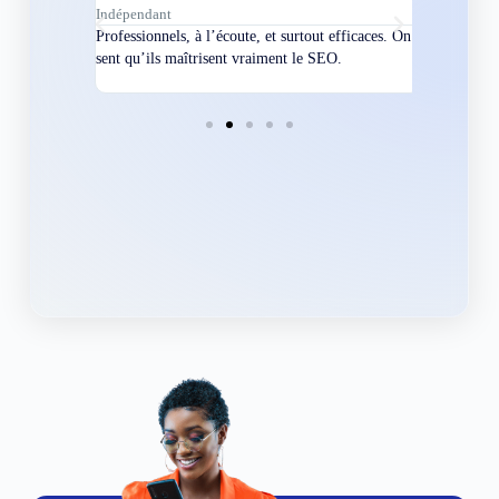
Indépendant
Directeur
bles en
Professionnels, à l’écoute, et surtout efficaces. On
Nous avions
ement
sent qu’ils maîtrisent vraiment le SEO.
Grâce à eux