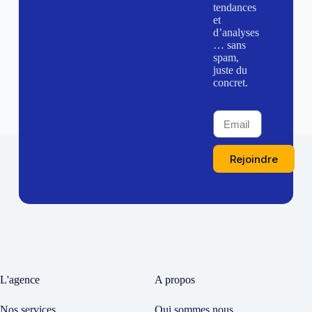
tendances
et
d’analyses
… sans
spam,
juste du
concret.
Rejoindre
L'agence
A propos
Nos services
Qui sommes nous