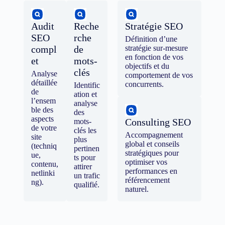
Audit
Reche
Stratégie SEO
SEO
rche
Définition d’une
compl
de
stratégie sur-mesure
en fonction de vos
et
mots-
objectifs et du
clés
Analyse
comportement de vos
détaillée
concurrents.
Identific
de
ation et
l’ensem
analyse
ble des
des
aspects
Consulting SEO
mots-
de votre
clés les
Accompagnement
site
plus
global et conseils
(techniq
pertinen
stratégiques pour
ue,
ts pour
optimiser vos
contenu,
attirer
performances en
netlinki
un trafic
référencement
ng).
qualifié.
naturel.