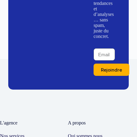
tendances
et
d’analyses
… sans
spam,
juste du
concret.
Rejoindre
L'agence
A propos
Nos services
Qui sommes nous