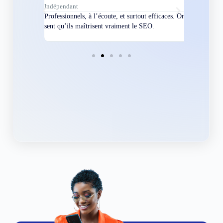
Indépendant
Directeur
bles en
Professionnels, à l’écoute, et surtout efficaces. On
Nous avions
ement
sent qu’ils maîtrisent vraiment le SEO.
Grâce à eux