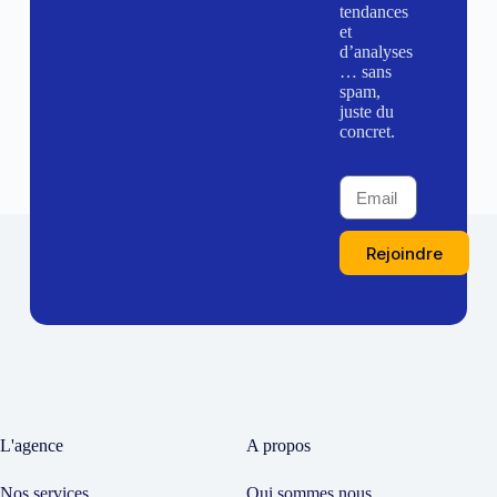
tendances
et
d’analyses
… sans
spam,
juste du
concret.
Rejoindre
L'agence
A propos
Nos services
Qui sommes nous