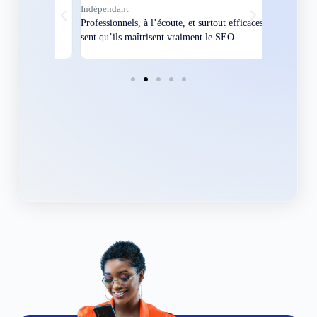
Indépendant
Directeur
bles en
Professionnels, à l’écoute, et surtout efficaces. On
Nous avions
ement
sent qu’ils maîtrisent vraiment le SEO.
Grâce à eux