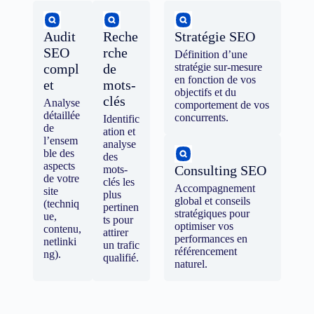
Audit
Reche
Stratégie SEO
SEO
rche
Définition d’une
compl
de
stratégie sur-mesure
en fonction de vos
et
mots-
objectifs et du
clés
Analyse
comportement de vos
détaillée
concurrents.
Identific
de
ation et
l’ensem
analyse
ble des
des
aspects
Consulting SEO
mots-
de votre
clés les
Accompagnement
site
plus
global et conseils
(techniq
pertinen
stratégiques pour
ue,
ts pour
optimiser vos
contenu,
attirer
performances en
netlinki
un trafic
référencement
ng).
qualifié.
naturel.