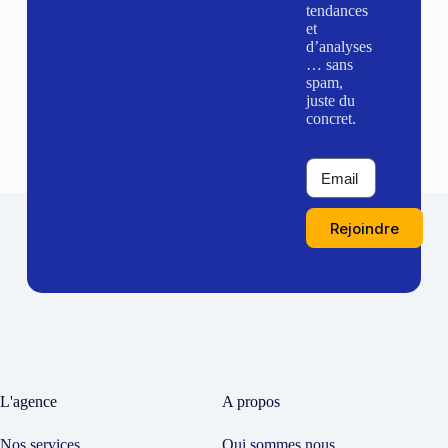
tendances
et
d’analyses
… sans
spam,
juste du
concret.
Rejoindre
L'agence
A propos
Nos services
Qui sommes nous