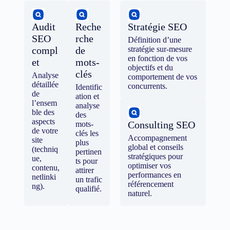
Audit
Reche
Stratégie SEO
SEO
rche
Définition d’une
compl
de
stratégie sur-mesure
en fonction de vos
et
mots-
objectifs et du
clés
Analyse
comportement de vos
détaillée
concurrents.
Identific
de
ation et
l’ensem
analyse
ble des
des
aspects
Consulting SEO
mots-
de votre
clés les
Accompagnement
site
plus
global et conseils
(techniq
pertinen
stratégiques pour
ue,
ts pour
optimiser vos
contenu,
attirer
performances en
netlinki
un trafic
référencement
ng).
qualifié.
naturel.