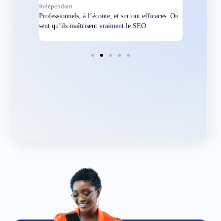
Indépendant
Directeur
bles en
Professionnels, à l’écoute, et surtout efficaces. On
Nous avions
ement
sent qu’ils maîtrisent vraiment le SEO.
Grâce à eux