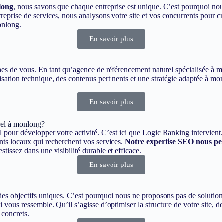
long
, nous savons que chaque entreprise est unique. C’est pourquoi nou
rise de services, nous analysons votre site et vos concurrents pour cr
onlong.
En savoir plus
roches de vous. En tant qu’agence de référencement naturel spécialisée à
isation technique, des contenus pertinents et une stratégie adaptée à mo
En savoir plus
rel à monlong?
l pour développer votre activité. C’est ici que Logic Ranking intervient
ents locaux qui recherchent vos services.
Notre expertise SEO nous per
issez dans une visibilité durable et efficace.
En savoir plus
 objectifs uniques. C’est pourquoi nous ne proposons pas de solutions
i vous ressemble. Qu’il s’agisse d’optimiser la structure de votre site, 
 concrets.