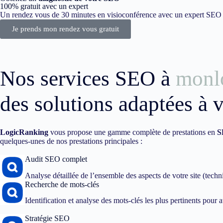
100% gratuit avec un expert
Un rendez vous de 30 minutes en visioconférence avec un expert SEO dé
Je prends mon rendez vous gratuit
Nos services SEO à
monl
des solutions adaptées à 
LogicRanking
vous propose une gamme complète de prestations en
S
quelques-unes de nos prestations principales :
Audit SEO complet
Analyse détaillée de l’ensemble des aspects de votre site (techn
Recherche de mots-clés
Identification et analyse des mots-clés les plus pertinents pour att
Stratégie SEO