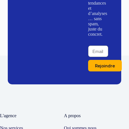
tendances
et
d’analyses
… sans
spam,
juste du
concret.
Rejoindre
L'agence
A propos
Nos services
Qui sommes nous