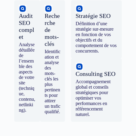
Audit
Reche
Stratégie SEO
SEO
rche
Définition d’une
compl
de
stratégie sur-mesure
en fonction de vos
et
mots-
objectifs et du
clés
Analyse
comportement de vos
détaillée
concurrents.
Identific
de
ation et
l’ensem
analyse
ble des
des
aspects
Consulting SEO
mots-
de votre
clés les
Accompagnement
site
plus
global et conseils
(techniq
pertinen
stratégiques pour
ue,
ts pour
optimiser vos
contenu,
attirer
performances en
netlinki
un trafic
référencement
ng).
qualifié.
naturel.