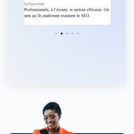
Indépendant
Directeur
bles en
Professionnels, à l’écoute, et surtout efficaces. On
Nous avions
ement
sent qu’ils maîtrisent vraiment le SEO.
Grâce à eux