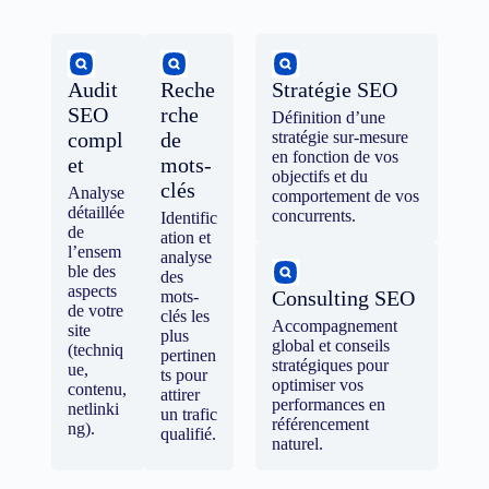
Audit
Reche
Stratégie SEO
SEO
rche
Définition d’une
compl
de
stratégie sur-mesure
en fonction de vos
et
mots-
objectifs et du
clés
Analyse
comportement de vos
détaillée
concurrents.
Identific
de
ation et
l’ensem
analyse
ble des
des
aspects
Consulting SEO
mots-
de votre
clés les
Accompagnement
site
plus
global et conseils
(techniq
pertinen
stratégiques pour
ue,
ts pour
optimiser vos
contenu,
attirer
performances en
netlinki
un trafic
référencement
ng).
qualifié.
naturel.