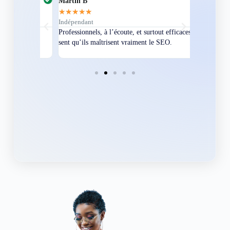
Martin B
Corentin A
★
★
★
★
★
★
★
★
★
★
Indépendant
Directeur
bles en
Professionnels, à l’écoute, et surtout efficaces. On
Nous avions
ement
sent qu’ils maîtrisent vraiment le SEO.
Grâce à eux