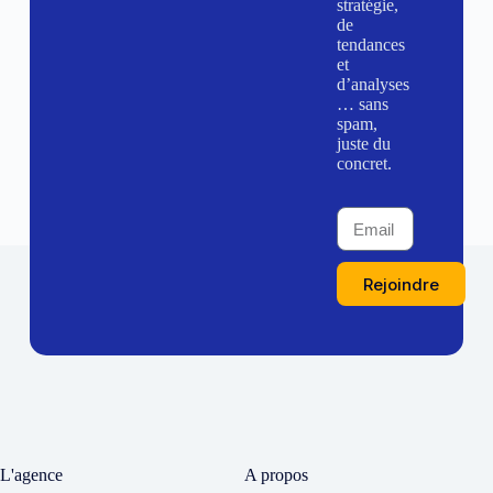
stratégie,
de
tendances
et
d’analyses
… sans
spam,
juste du
concret.
Rejoindre
L'agence
A propos