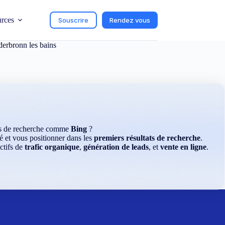
urces
Souscrire
Rendez vous
derbronn les bains
rs de recherche comme
Bing
?
é et vous positionner dans les
premiers résultats de recherche
.
ctifs de
trafic organique
,
génération de leads
, et
vente en ligne
.