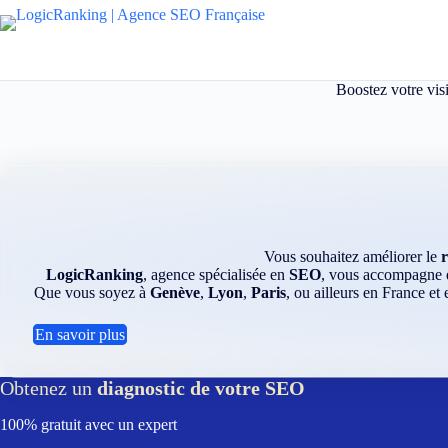
Passer
au
contenu
Boostez votre vis
Vous souhaitez améliorer le
LogicRanking
, agence spécialisée en
SEO
, vous accompagne da
Que vous soyez à
Genève
,
Lyon
,
Paris
, ou ailleurs en France et
En savoir plus
Obtenez un
diagnostic de votre SEO
100% gratuit avec un expert