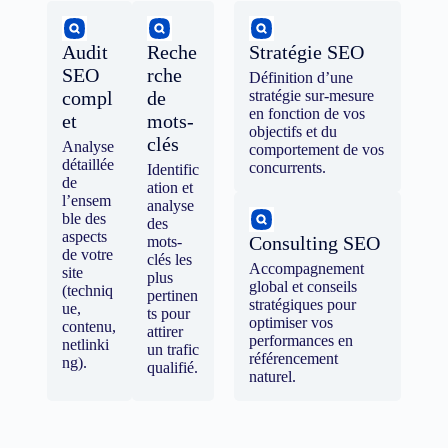
Audit
Reche
Stratégie SEO
SEO
rche
Définition d’une
compl
de
stratégie sur-mesure
en fonction de vos
et
mots-
objectifs et du
clés
Analyse
comportement de vos
détaillée
concurrents.
Identific
de
ation et
l’ensem
analyse
ble des
des
aspects
Consulting SEO
mots-
de votre
clés les
Accompagnement
site
plus
global et conseils
(techniq
pertinen
stratégiques pour
ue,
ts pour
optimiser vos
contenu,
attirer
performances en
netlinki
un trafic
référencement
ng).
qualifié.
naturel.