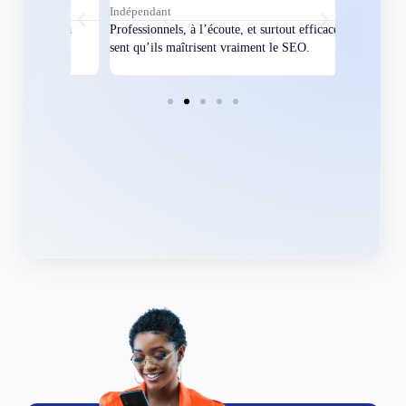
Indépendant
Directeur
bles en
Professionnels, à l’écoute, et surtout efficaces. On
Nous avions
ement
sent qu’ils maîtrisent vraiment le SEO.
Grâce à eux