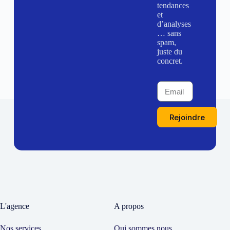
tendances
et
d’analyses
… sans
spam,
juste du
concret.
Rejoindre
L'agence
A propos
Nos services
Qui sommes nous