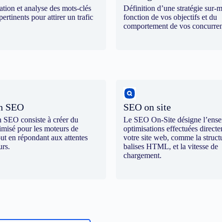
cation et analyse des mots-clés
Définition d’une stratégie sur-
pertinents pour attirer un trafic
fonction de vos objectifs et du
comportement de vos concurren
on SEO
SEO on site
n SEO consiste à créer du
Le SEO On-Site désigne l’ens
imisé pour les moteurs de
optimisations effectuées direct
out en répondant aux attentes
votre site web, comme la structu
urs.
balises HTML, et la vitesse de
chargement.