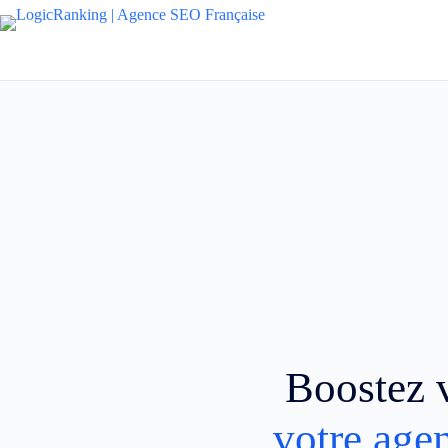
Boostez v
votre age