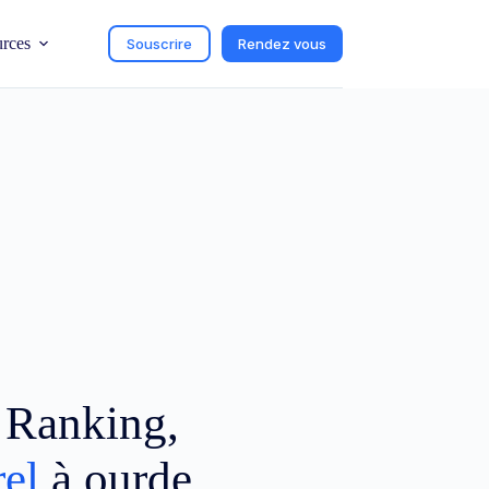
urces
Souscrire
Rendez vous
c Ranking,
el
à ourde