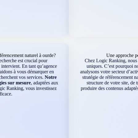
érencement naturel à ourde?
Une approche pe
echerche est crucial pour
Chez Logic Ranking, nous s
 intervient. En tant qu’agence
uniques. C’est pourquoi n
s aidons à vous démarquer en
analysons votre secteur d’acti
echerchent vos services.
Notre
stratégie de référencement na
gies sur mesure
, adaptées aux
structure de votre site, de
gic Ranking, vous investissez
produire des contenus adaptés
ficace.