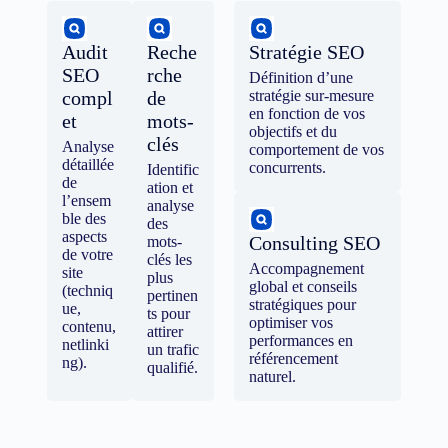
Audit
Reche
Stratégie SEO
SEO
rche
Définition d’une
compl
de
stratégie sur-mesure
en fonction de vos
et
mots-
objectifs et du
clés
Analyse
comportement de vos
détaillée
concurrents.
Identific
de
ation et
l’ensem
analyse
ble des
des
aspects
Consulting SEO
mots-
de votre
clés les
Accompagnement
site
plus
global et conseils
(techniq
pertinen
stratégiques pour
ue,
ts pour
optimiser vos
contenu,
attirer
performances en
netlinki
un trafic
référencement
ng).
qualifié.
naturel.