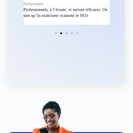
Indépendant
Directeur
bles en
Professionnels, à l’écoute, et surtout efficaces. On
Nous avions
ement
sent qu’ils maîtrisent vraiment le SEO.
Grâce à eux