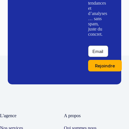
tendances
et
d’analyses
… sans
spam,
juste du
concret.
Rejoindre
L'agence
A propos
Nos services
Qui sommes nous