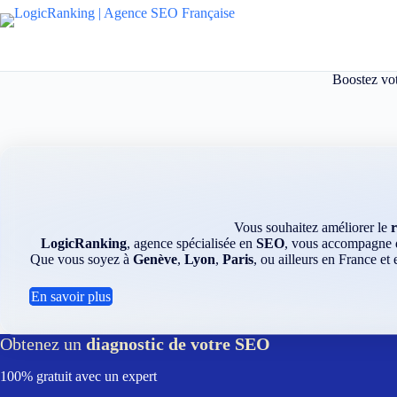
Passer
au
contenu
Boostez vot
Vous souhaitez améliorer le
LogicRanking
, agence spécialisée en
SEO
, vous accompagne da
Que vous soyez à
Genève
,
Lyon
,
Paris
, ou ailleurs en France et
En savoir plus
Obtenez un
diagnostic de votre SEO
100% gratuit avec un expert