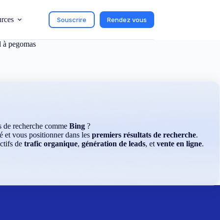
urces
Souscrire
Rendez vous
l
à pegomas
rs de recherche comme
Bing
?
é et vous positionner dans les
premiers résultats de recherche
.
ctifs de
trafic organique
,
génération de leads
, et
vente en ligne
.