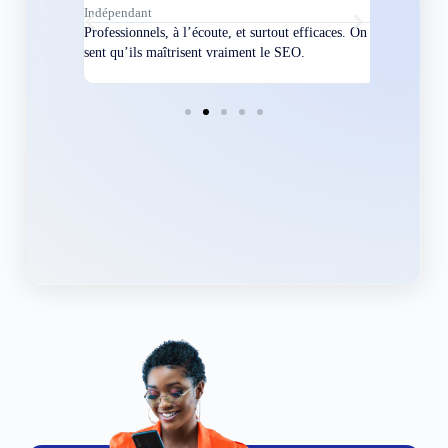
Indépendant
Directeur
bles en
Professionnels, à l’écoute, et surtout efficaces. On
Nous avions
ement
sent qu’ils maîtrisent vraiment le SEO.
Grâce à eux