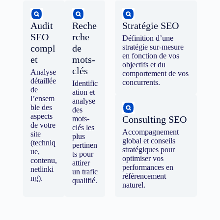
Audit
Reche
Stratégie SEO
SEO
rche
Définition d’une
compl
de
stratégie sur-mesure
en fonction de vos
et
mots-
objectifs et du
clés
Analyse
comportement de vos
détaillée
concurrents.
Identific
de
ation et
l’ensem
analyse
ble des
des
aspects
Consulting SEO
mots-
de votre
clés les
Accompagnement
site
plus
global et conseils
(techniq
pertinen
stratégiques pour
ue,
ts pour
optimiser vos
contenu,
attirer
performances en
netlinki
un trafic
référencement
ng).
qualifié.
naturel.