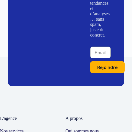
tendances
et
d’analyses
… sans
spam,
juste du
concret.
Rejoindre
L'agence
A propos
Nos services
Qui sommes nous