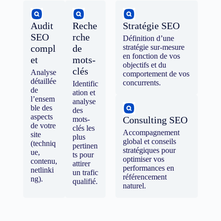
Audit
Reche
Stratégie SEO
SEO
rche
Définition d’une
compl
de
stratégie sur-mesure
en fonction de vos
et
mots-
objectifs et du
clés
Analyse
comportement de vos
détaillée
concurrents.
Identific
de
ation et
l’ensem
analyse
ble des
des
aspects
Consulting SEO
mots-
de votre
clés les
Accompagnement
site
plus
global et conseils
(techniq
pertinen
stratégiques pour
ue,
ts pour
optimiser vos
contenu,
attirer
performances en
netlinki
un trafic
référencement
ng).
qualifié.
naturel.