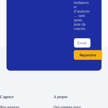
tendances
et
d’analyses
… sans
spam,
juste du
concret.
Rejoindre
L'agence
A propos
Nos services
Qui sommes nous