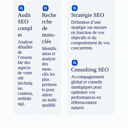
Audit
Reche
Stratégie SEO
SEO
rche
Définition d’une
compl
de
stratégie sur-mesure
en fonction de vos
et
mots-
objectifs et du
clés
Analyse
comportement de vos
détaillée
concurrents.
Identific
de
ation et
l’ensem
analyse
ble des
des
aspects
Consulting SEO
mots-
de votre
clés les
Accompagnement
site
plus
global et conseils
(techniq
pertinen
stratégiques pour
ue,
ts pour
optimiser vos
contenu,
attirer
performances en
netlinki
un trafic
référencement
ng).
qualifié.
naturel.