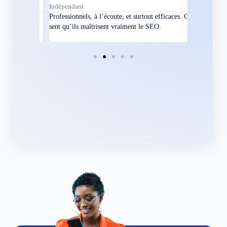
Indépendant
Directeur
bles en
Professionnels, à l’écoute, et surtout efficaces. On
Nous avions
ement
sent qu’ils maîtrisent vraiment le SEO.
Grâce à eux