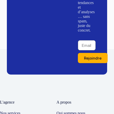
tendances
et
d’analyses
… sans
spam,
juste du
concret.
Rejoindre
L'agence
A propos
Nos services
Qui sommes nous