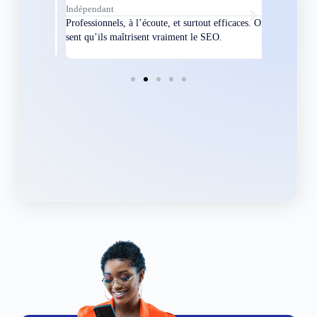
Indépendant
Directeur
bles en
Professionnels, à l’écoute, et surtout efficaces. On
Nous avions
ement
sent qu’ils maîtrisent vraiment le SEO.
Grâce à eux