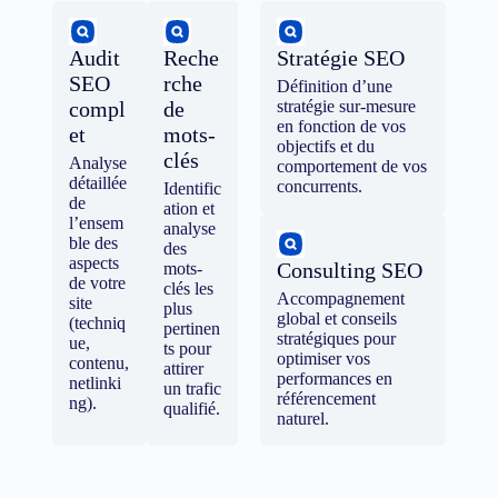
Audit
Reche
Stratégie SEO
SEO
rche
Définition d’une
compl
de
stratégie sur-mesure
en fonction de vos
et
mots-
objectifs et du
clés
Analyse
comportement de vos
détaillée
concurrents.
Identific
de
ation et
l’ensem
analyse
ble des
des
aspects
Consulting SEO
mots-
de votre
clés les
Accompagnement
site
plus
global et conseils
(techniq
pertinen
stratégiques pour
ue,
ts pour
optimiser vos
contenu,
attirer
performances en
netlinki
un trafic
référencement
ng).
qualifié.
naturel.