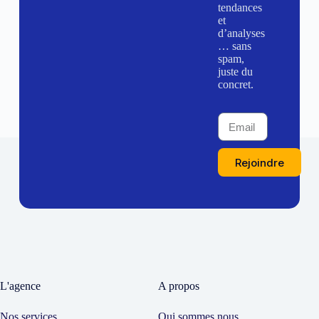
tendances
et
d’analyses
… sans
spam,
juste du
concret.
Rejoindre
L'agence
A propos
Nos services
Qui sommes nous