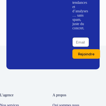
tendances
et
d’analyses
… sans
spam,
juste du
concret.
Rejoindre
L'agence
A propos
Nos services
Qui sommes nous