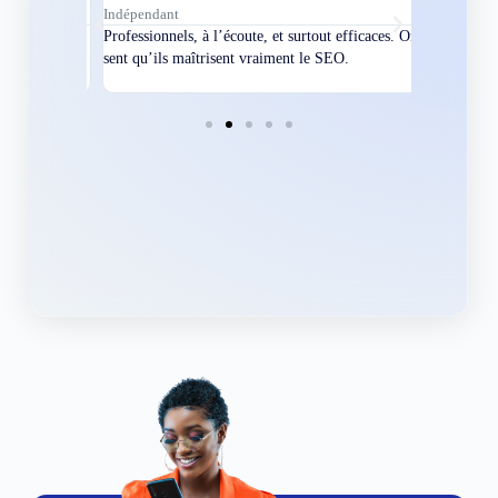
Indépendant
Directeur
bles en
Professionnels, à l’écoute, et surtout efficaces. On
Nous avions
ement
sent qu’ils maîtrisent vraiment le SEO.
Grâce à eux