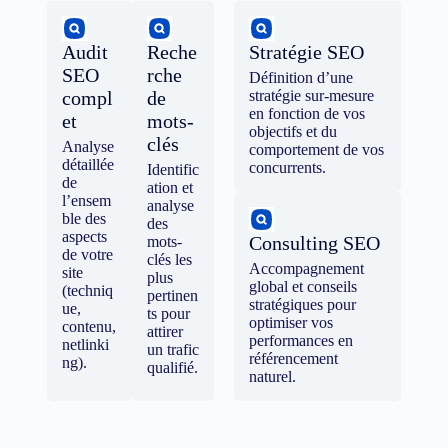
Audit
Reche
Stratégie SEO
SEO
rche
Définition d’une
compl
de
stratégie sur-mesure
en fonction de vos
et
mots-
objectifs et du
clés
Analyse
comportement de vos
détaillée
concurrents.
Identific
de
ation et
l’ensem
analyse
ble des
des
aspects
Consulting SEO
mots-
de votre
clés les
Accompagnement
site
plus
global et conseils
(techniq
pertinen
stratégiques pour
ue,
ts pour
optimiser vos
contenu,
attirer
performances en
netlinki
un trafic
référencement
ng).
qualifié.
naturel.