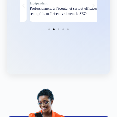
Indépendant
Directeur
bles en
Professionnels, à l’écoute, et surtout efficaces. On
Nous avions
ement
sent qu’ils maîtrisent vraiment le SEO.
Grâce à eux