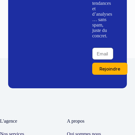
tendances
et
d’analyses
… sans
spam,
juste du
concret.
Rejoindre
L'agence
A propos
Nos services
Qui sommes nous