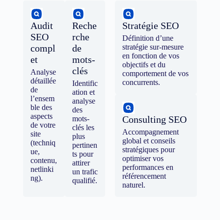
Audit
Reche
Stratégie SEO
SEO
rche
Définition d’une
compl
de
stratégie sur-mesure
en fonction de vos
et
mots-
objectifs et du
clés
Analyse
comportement de vos
détaillée
concurrents.
Identific
de
ation et
l’ensem
analyse
ble des
des
aspects
Consulting SEO
mots-
de votre
clés les
Accompagnement
site
plus
global et conseils
(techniq
pertinen
stratégiques pour
ue,
ts pour
optimiser vos
contenu,
attirer
performances en
netlinki
un trafic
référencement
ng).
qualifié.
naturel.