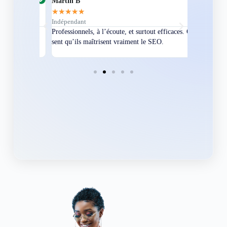
Martin B
Corentin A
★
★
★
★
★
★
★
★
★
★
Indépendant
Directeur
bles en
Professionnels, à l’écoute, et surtout efficaces. On
Nous avions
ement
sent qu’ils maîtrisent vraiment le SEO.
Grâce à eux