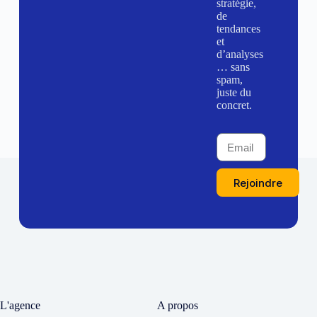
stratégie,
de
tendances
et
d’analyses
… sans
spam,
juste du
concret.
Rejoindre
L'agence
A propos