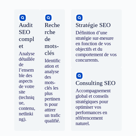
Audit
Reche
Stratégie SEO
SEO
rche
Définition d’une
compl
de
stratégie sur-mesure
en fonction de vos
et
mots-
objectifs et du
clés
Analyse
comportement de vos
détaillée
concurrents.
Identific
de
ation et
l’ensem
analyse
ble des
des
aspects
Consulting SEO
mots-
de votre
clés les
Accompagnement
site
plus
global et conseils
(techniq
pertinen
stratégiques pour
ue,
ts pour
optimiser vos
contenu,
attirer
performances en
netlinki
un trafic
référencement
ng).
qualifié.
naturel.