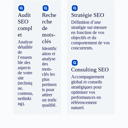
Audit
Reche
Stratégie SEO
SEO
rche
Définition d’une
compl
de
stratégie sur-mesure
en fonction de vos
et
mots-
objectifs et du
clés
Analyse
comportement de vos
détaillée
concurrents.
Identific
de
ation et
l’ensem
analyse
ble des
des
aspects
Consulting SEO
mots-
de votre
clés les
Accompagnement
site
plus
global et conseils
(techniq
pertinen
stratégiques pour
ue,
ts pour
optimiser vos
contenu,
attirer
performances en
netlinki
un trafic
référencement
ng).
qualifié.
naturel.