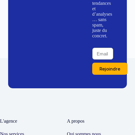
tendances
et
d’analyses
… sans
spam,
juste du
concret.
Rejoindre
L'agence
A propos
Nos services
Qui sommes nous