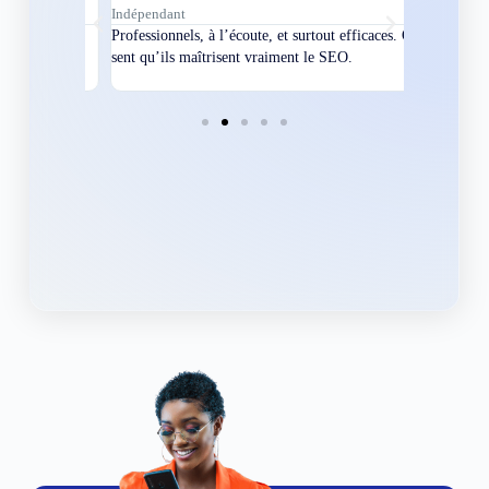
Indépendant
Directeur
bles en
Professionnels, à l’écoute, et surtout efficaces. On
Nous avions
ement
sent qu’ils maîtrisent vraiment le SEO.
Grâce à eux