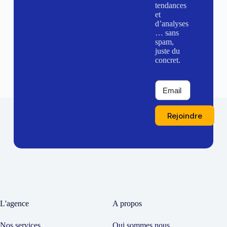
tendances
et
d’analyses
… sans
spam,
juste du
concret.
Rejoindre
L'agence
A propos
Nos services
Qui sommes nous