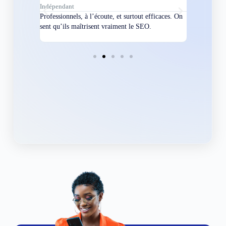
Indépendant
Directeur
bles en
Professionnels, à l’écoute, et surtout efficaces. On
Nous avions
ement
sent qu’ils maîtrisent vraiment le SEO.
Grâce à eux