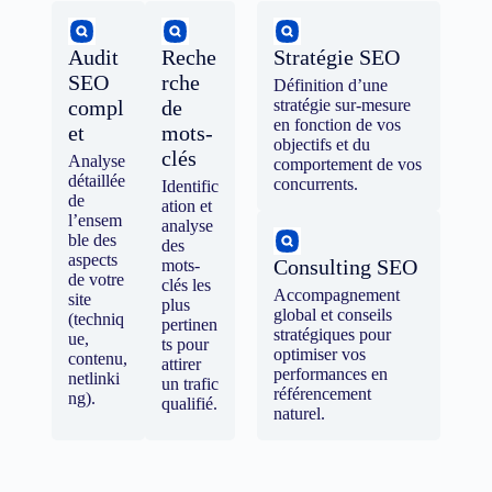
Audit
Reche
Stratégie SEO
SEO
rche
Définition d’une
compl
de
stratégie sur-mesure
en fonction de vos
et
mots-
objectifs et du
clés
Analyse
comportement de vos
détaillée
concurrents.
Identific
de
ation et
l’ensem
analyse
ble des
des
aspects
Consulting SEO
mots-
de votre
clés les
Accompagnement
site
plus
global et conseils
(techniq
pertinen
stratégiques pour
ue,
ts pour
optimiser vos
contenu,
attirer
performances en
netlinki
un trafic
référencement
ng).
qualifié.
naturel.