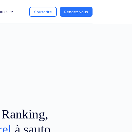
urces
Souscrire
Rendez vous
c Ranking,
rel
à sauto