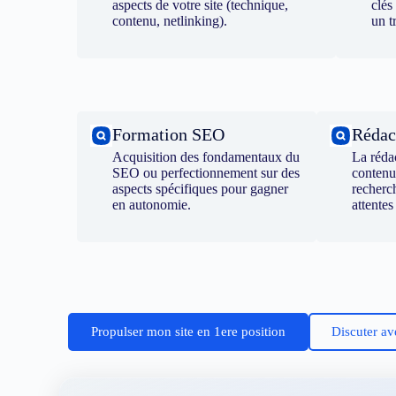
aspects de votre site (technique,
clés
contenu, netlinking).
un t
Formation SEO
Rédac
Acquisition des fondamentaux du
La réda
SEO ou perfectionnement sur des
contenu
aspects spécifiques pour gagner
recherc
en autonomie.
attentes
Propulser mon site en 1ere position
Discuter av