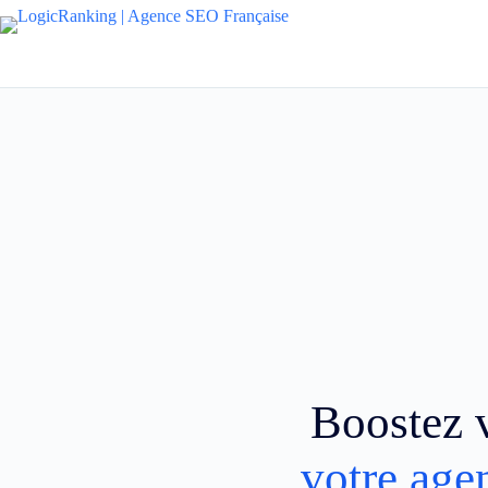
Boostez v
votre age