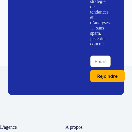
stratégie,
de
tendances
et
d’analyses
… sans
spam,
juste du
concret.
Rejoindre
L'agence
A propos