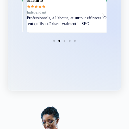
Martin B
Corentin A
★
★
★
★
★
★
★
★
★
★
Indépendant
Directeur
bles en
Professionnels, à l’écoute, et surtout efficaces. On
Nous avions
ement
sent qu’ils maîtrisent vraiment le SEO.
Grâce à eux