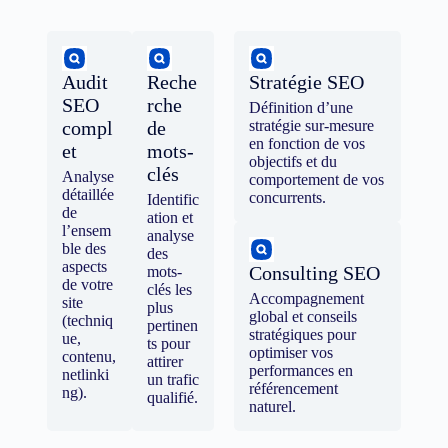
Audit
Reche
Stratégie SEO
SEO
rche
Définition d’une
compl
de
stratégie sur-mesure
en fonction de vos
et
mots-
objectifs et du
clés
Analyse
comportement de vos
détaillée
concurrents.
Identific
de
ation et
l’ensem
analyse
ble des
des
aspects
Consulting SEO
mots-
de votre
clés les
Accompagnement
site
plus
global et conseils
(techniq
pertinen
stratégiques pour
ue,
ts pour
optimiser vos
contenu,
attirer
performances en
netlinki
un trafic
référencement
ng).
qualifié.
naturel.