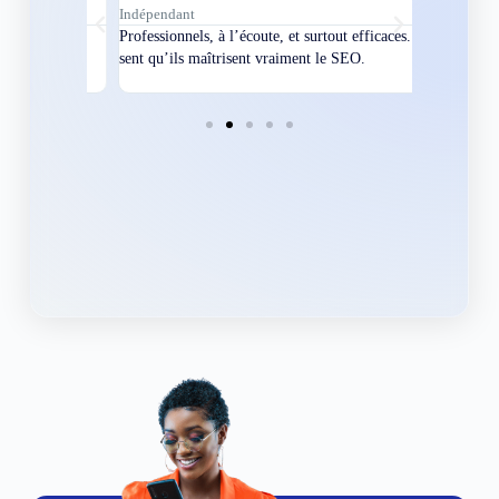
Indépendant
Directeur
bles en
Professionnels, à l’écoute, et surtout efficaces. On
Nous avions
ement
sent qu’ils maîtrisent vraiment le SEO.
Grâce à eux