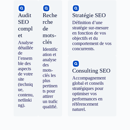
Audit
Reche
Stratégie SEO
SEO
rche
Définition d’une
compl
de
stratégie sur-mesure
en fonction de vos
et
mots-
objectifs et du
clés
Analyse
comportement de vos
détaillée
concurrents.
Identific
de
ation et
l’ensem
analyse
ble des
des
aspects
Consulting SEO
mots-
de votre
clés les
Accompagnement
site
plus
global et conseils
(techniq
pertinen
stratégiques pour
ue,
ts pour
optimiser vos
contenu,
attirer
performances en
netlinki
un trafic
référencement
ng).
qualifié.
naturel.