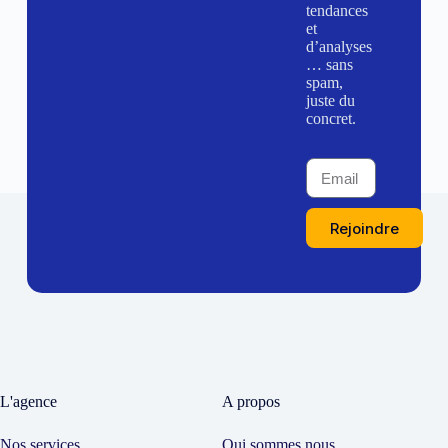
tendances
et
d’analyses
… sans
spam,
juste du
concret.
Rejoindre
L'agence
A propos
Nos services
Qui sommes nous