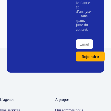
tendances
et
d’analyses
… sans
spam,
juste du
concret.
Rejoindre
L'agence
A propos
Nos services
Qui sommes nous