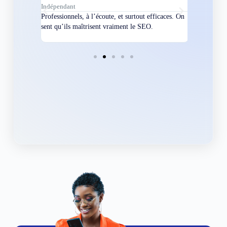
Indépendant
Directeur
bles en
Professionnels, à l’écoute, et surtout efficaces. On
Nous avions
ement
sent qu’ils maîtrisent vraiment le SEO.
Grâce à eux