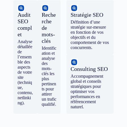
Audit
Reche
Stratégie SEO
SEO
rche
Définition d’une
compl
de
stratégie sur-mesure
en fonction de vos
et
mots-
objectifs et du
clés
Analyse
comportement de vos
détaillée
concurrents.
Identific
de
ation et
l’ensem
analyse
ble des
des
aspects
Consulting SEO
mots-
de votre
clés les
Accompagnement
site
plus
global et conseils
(techniq
pertinen
stratégiques pour
ue,
ts pour
optimiser vos
contenu,
attirer
performances en
netlinki
un trafic
référencement
ng).
qualifié.
naturel.