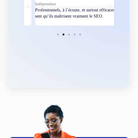
Indépendant
Directeur
bles en
Professionnels, à l’écoute, et surtout efficaces. On
Nous avions
ement
sent qu’ils maîtrisent vraiment le SEO.
Grâce à eux