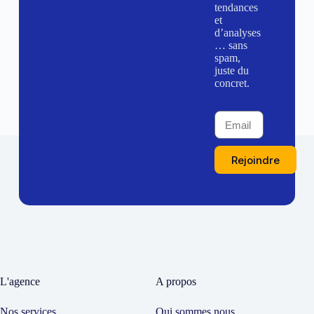
tendances
et
d’analyses
… sans
spam,
juste du
concret.
Rejoindre
L'agence
A propos
Nos services
Qui sommes nous