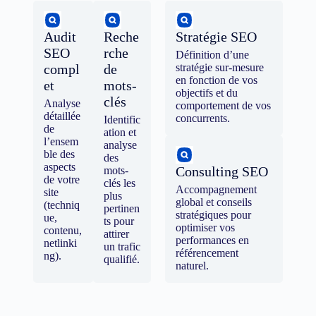
Audit
Reche
Stratégie SEO
SEO
rche
Définition d’une
compl
de
stratégie sur-mesure
en fonction de vos
et
mots-
objectifs et du
clés
Analyse
comportement de vos
détaillée
concurrents.
Identific
de
ation et
l’ensem
analyse
ble des
des
aspects
Consulting SEO
mots-
de votre
clés les
Accompagnement
site
plus
global et conseils
(techniq
pertinen
stratégiques pour
ue,
ts pour
optimiser vos
contenu,
attirer
performances en
netlinki
un trafic
référencement
ng).
qualifié.
naturel.