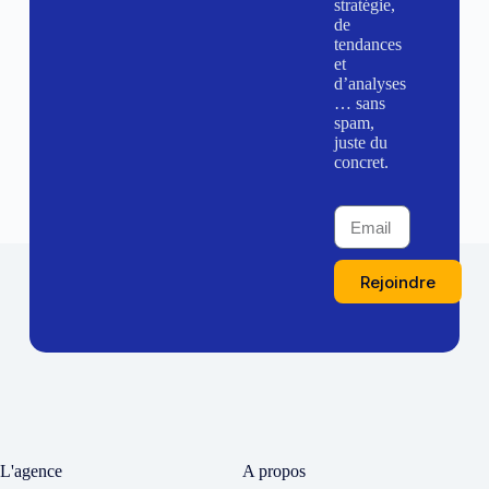
stratégie,
de
tendances
et
d’analyses
… sans
spam,
juste du
concret.
Rejoindre
L'agence
A propos