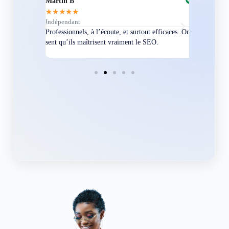
Martin B
Corentin A
★
★
★
★
★
★
★
★
★
★
Indépendant
Directeur
bles en
Professionnels, à l’écoute, et surtout efficaces. On
Nous avions
ement
sent qu’ils maîtrisent vraiment le SEO.
Grâce à eux