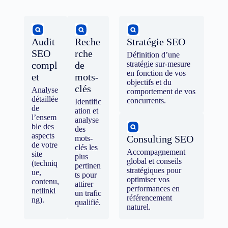
Audit
Reche
Stratégie SEO
SEO
rche
Définition d’une
compl
de
stratégie sur-mesure
en fonction de vos
et
mots-
objectifs et du
clés
Analyse
comportement de vos
détaillée
concurrents.
Identific
de
ation et
l’ensem
analyse
ble des
des
aspects
Consulting SEO
mots-
de votre
clés les
Accompagnement
site
plus
global et conseils
(techniq
pertinen
stratégiques pour
ue,
ts pour
optimiser vos
contenu,
attirer
performances en
netlinki
un trafic
référencement
ng).
qualifié.
naturel.