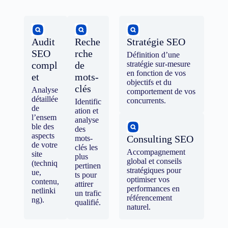
Audit
Reche
Stratégie SEO
SEO
rche
Définition d’une
compl
de
stratégie sur-mesure
en fonction de vos
et
mots-
objectifs et du
clés
Analyse
comportement de vos
détaillée
concurrents.
Identific
de
ation et
l’ensem
analyse
ble des
des
aspects
Consulting SEO
mots-
de votre
clés les
Accompagnement
site
plus
global et conseils
(techniq
pertinen
stratégiques pour
ue,
ts pour
optimiser vos
contenu,
attirer
performances en
netlinki
un trafic
référencement
ng).
qualifié.
naturel.