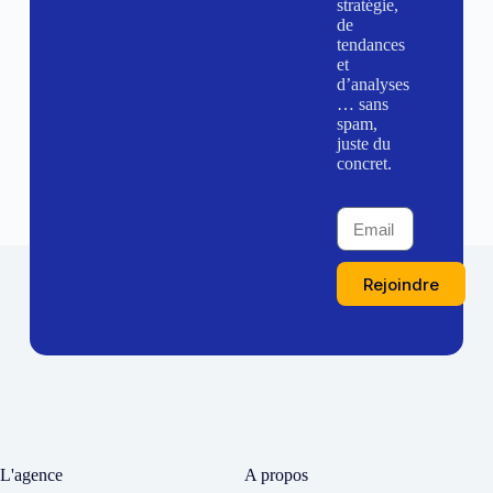
stratégie,
de
tendances
et
d’analyses
… sans
spam,
juste du
concret.
Rejoindre
L'agence
A propos