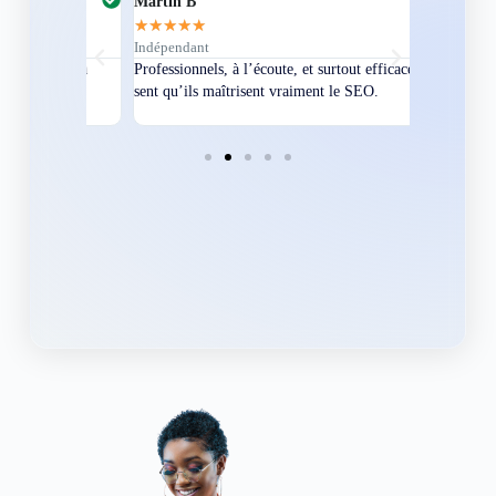
Martin B
Corentin A
★
★
★
★
★
★
★
★
★
★
Indépendant
Directeur
bles en
Professionnels, à l’écoute, et surtout efficaces. On
Nous avions
ement
sent qu’ils maîtrisent vraiment le SEO.
Grâce à eux