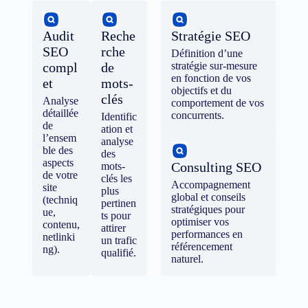
Audit
Reche
Stratégie SEO
SEO
rche
Définition d’une
compl
de
stratégie sur-mesure
en fonction de vos
et
mots-
objectifs et du
clés
Analyse
comportement de vos
détaillée
concurrents.
Identific
de
ation et
l’ensem
analyse
ble des
des
aspects
Consulting SEO
mots-
de votre
clés les
Accompagnement
site
plus
global et conseils
(techniq
pertinen
stratégiques pour
ue,
ts pour
optimiser vos
contenu,
attirer
performances en
netlinki
un trafic
référencement
ng).
qualifié.
naturel.