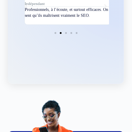
Indépendant
Directeur
bles en
Professionnels, à l’écoute, et surtout efficaces. On
Nous avions
ement
sent qu’ils maîtrisent vraiment le SEO.
Grâce à eux