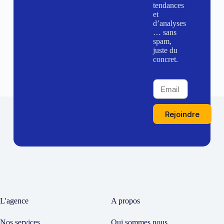
tendances
et
d’analyses
… sans
spam,
juste du
concret.
Rejoindre
L'agence
A propos
Nos services
Qui sommes nous