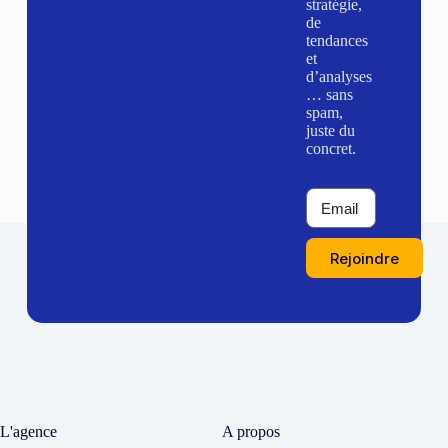
stratégie,
de
tendances
et
d’analyses
… sans
spam,
juste du
concret.
Rejoindre
L'agence
A propos