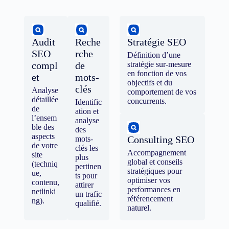
Audit
Reche
Stratégie SEO
SEO
rche
Définition d’une
compl
de
stratégie sur-mesure
en fonction de vos
et
mots-
objectifs et du
clés
Analyse
comportement de vos
détaillée
concurrents.
Identific
de
ation et
l’ensem
analyse
ble des
des
aspects
Consulting SEO
mots-
de votre
clés les
Accompagnement
site
plus
global et conseils
(techniq
pertinen
stratégiques pour
ue,
ts pour
optimiser vos
contenu,
attirer
performances en
netlinki
un trafic
référencement
ng).
qualifié.
naturel.