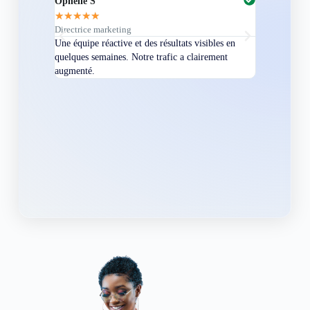
Ophélie S
Martin B
★
★
★
★
★
★
★
★
★
★
Directrice marketing
Indépendant
Une équipe réactive et des résultats visibles en
Professionnels
quelques semaines. Notre trafic a clairement
sent qu’ils m
augmenté.