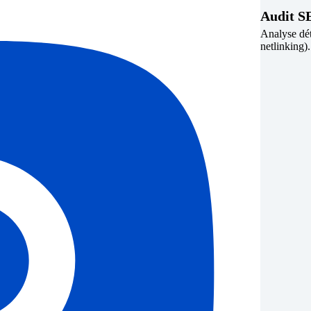
Audit S
Analyse dét
netlinking).