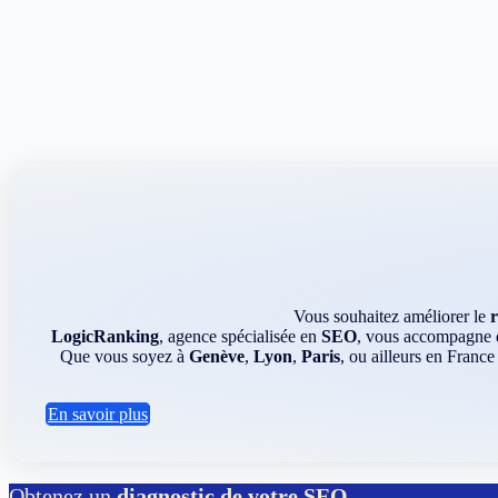
Vous souhaitez améliorer le
LogicRanking
, agence spécialisée en
SEO
, vous accompagne da
Que vous soyez à
Genève
,
Lyon
,
Paris
, ou ailleurs en France
En savoir plus
Obtenez un
diagnostic de votre SEO