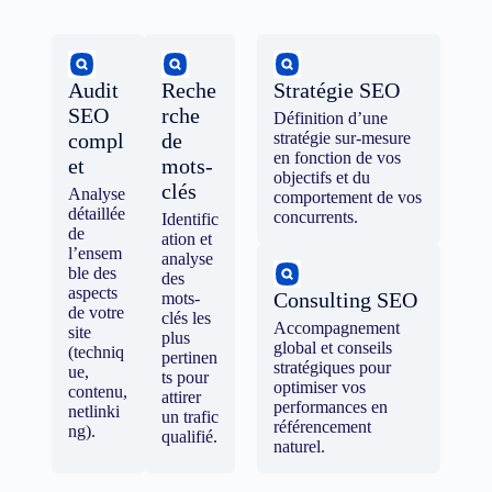
Audit
Reche
Stratégie SEO
SEO
rche
Définition d’une
compl
de
stratégie sur-mesure
en fonction de vos
et
mots-
objectifs et du
clés
Analyse
comportement de vos
détaillée
concurrents.
Identific
de
ation et
l’ensem
analyse
ble des
des
aspects
Consulting SEO
mots-
de votre
clés les
Accompagnement
site
plus
global et conseils
(techniq
pertinen
stratégiques pour
ue,
ts pour
optimiser vos
contenu,
attirer
performances en
netlinki
un trafic
référencement
ng).
qualifié.
naturel.