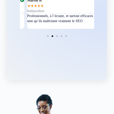
Martin B
Corentin A
★
★
★
★
★
★
★
★
★
★
Indépendant
Directeur
bles en
Professionnels, à l’écoute, et surtout efficaces. On
Nous avions
ement
sent qu’ils maîtrisent vraiment le SEO.
Grâce à eux