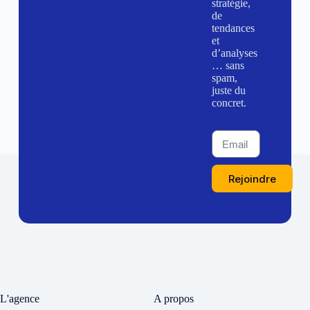
stratégie,
de
tendances
et
d’analyses
… sans
spam,
juste du
concret.
Rejoindre
L'agence
A propos