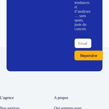
tendances
et
d’analyses
… sans
spam,
juste du
concret.
Rejoindre
L'agence
A propos
Nos services
Qui sommes nous