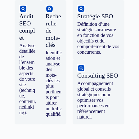
Audit
Reche
Stratégie SEO
SEO
rche
Définition d’une
compl
de
stratégie sur-mesure
en fonction de vos
et
mots-
objectifs et du
clés
Analyse
comportement de vos
détaillée
concurrents.
Identific
de
ation et
l’ensem
analyse
ble des
des
aspects
Consulting SEO
mots-
de votre
clés les
Accompagnement
site
plus
global et conseils
(techniq
pertinen
stratégiques pour
ue,
ts pour
optimiser vos
contenu,
attirer
performances en
netlinki
un trafic
référencement
ng).
qualifié.
naturel.