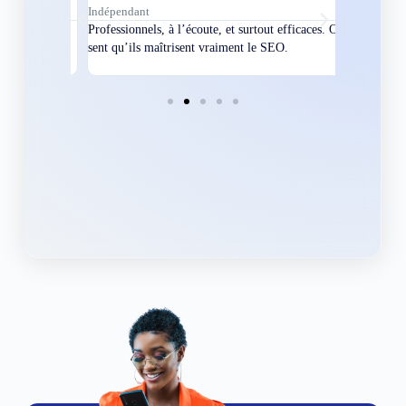
Indépendant
Directeur
bles en
Professionnels, à l’écoute, et surtout efficaces. On
Nous avions
ement
sent qu’ils maîtrisent vraiment le SEO.
Grâce à eux