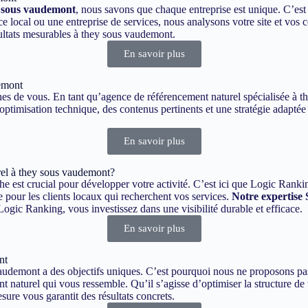
y sous vaudemont
, nous savons que chaque entreprise est unique. C’es
ocal ou une entreprise de services, nous analysons votre site et vos c
ultats mesurables à they sous vaudemont.
En savoir plus
emont
roches de vous. En tant qu’agence de référencement naturel spécialisée 
 optimisation technique, des contenus pertinents et une stratégie adapté
En savoir plus
el à they sous vaudemont?
e est crucial pour développer votre activité. C’est ici que Logic Ranki
e pour les clients locaux qui recherchent vos services.
Notre expertise
gic Ranking, vous investissez dans une visibilité durable et efficace.
En savoir plus
nt
demont a des objectifs uniques. C’est pourquoi nous ne proposons pas 
 naturel qui vous ressemble. Qu’il s’agisse d’optimiser la structure de v
re vous garantit des résultats concrets.