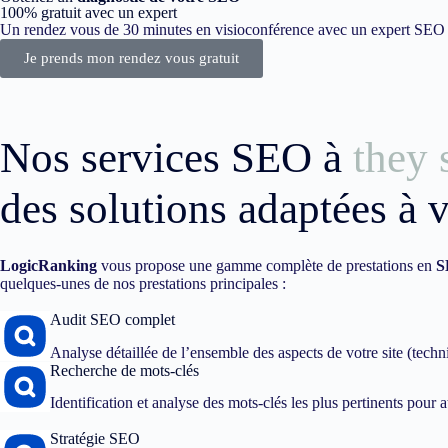
100% gratuit avec un expert
Un rendez vous de 30 minutes en visioconférence avec un expert SEO dé
Je prends mon rendez vous gratuit
Nos services SEO à
they
des solutions adaptées à 
LogicRanking
vous propose une gamme complète de prestations en
S
quelques-unes de nos prestations principales :
Audit SEO complet
Analyse détaillée de l’ensemble des aspects de votre site (techn
Recherche de mots-clés
Identification et analyse des mots-clés les plus pertinents pour att
Stratégie SEO