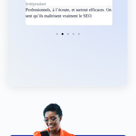
Indépendant
Directeur
bles en
Professionnels, à l’écoute, et surtout efficaces. On
Nous avions
ement
sent qu’ils maîtrisent vraiment le SEO.
Grâce à eux