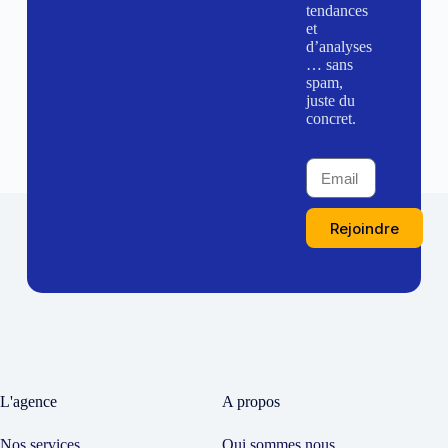
tendances
et
d’analyses
… sans
spam,
juste du
concret.
Rejoindre
L'agence
A propos
Nos services
Qui sommes nous