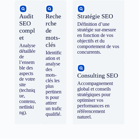
Audit
Reche
Stratégie SEO
SEO
rche
Définition d’une
compl
de
stratégie sur-mesure
en fonction de vos
et
mots-
objectifs et du
clés
Analyse
comportement de vos
détaillée
concurrents.
Identific
de
ation et
l’ensem
analyse
ble des
des
aspects
Consulting SEO
mots-
de votre
clés les
Accompagnement
site
plus
global et conseils
(techniq
pertinen
stratégiques pour
ue,
ts pour
optimiser vos
contenu,
attirer
performances en
netlinki
un trafic
référencement
ng).
qualifié.
naturel.