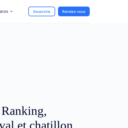
urces
Souscrire
Rendez vous
c Ranking,
val et chatillon