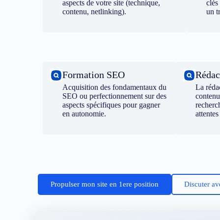
aspects de votre site (technique,
clés
contenu, netlinking).
un t
Formation SEO
Rédac
Acquisition des fondamentaux du
La réda
SEO ou perfectionnement sur des
contenu
aspects spécifiques pour gagner
recherc
en autonomie.
attentes
Propulser mon site en 1ere position
Discuter av