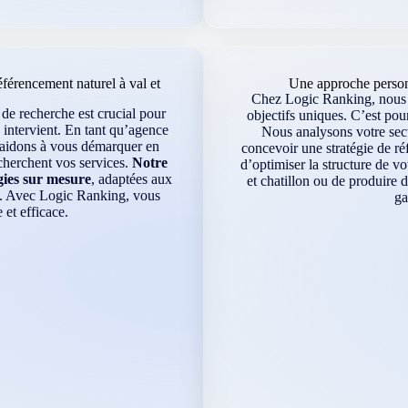
érencement naturel à val et
Une approche personn
Chez Logic Ranking, nous s
s de recherche est crucial pour
objectifs uniques. C’est po
 intervient. En tant qu’agence
Nous analysons votre sect
s aidons à vous démarquer en
concevoir une stratégie de ré
echerchent vos services.
Notre
d’optimiser la structure de vot
gies sur mesure
, adaptées aux
et chatillon ou de produire
lon. Avec Logic Ranking, vous
ga
 et efficace.