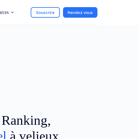
urces
Souscrire
Rendez vous
c Ranking,
el
à velieux