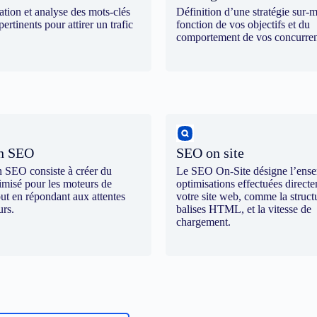
cation et analyse des mots-clés
Définition d’une stratégie sur-
pertinents pour attirer un trafic
fonction de vos objectifs et du
comportement de vos concurren
on SEO
SEO on site
n SEO consiste à créer du
Le SEO On-Site désigne l’ens
imisé pour les moteurs de
optimisations effectuées direct
out en répondant aux attentes
votre site web, comme la structu
urs.
balises HTML, et la vitesse de
chargement.