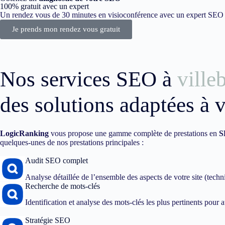
100% gratuit avec un expert
Un rendez vous de 30 minutes en visioconférence avec un expert SEO dé
Je prends mon rendez vous gratuit
Nos services SEO à
ville
des solutions adaptées à 
LogicRanking
vous propose une gamme complète de prestations en
S
quelques-unes de nos prestations principales :
Audit SEO complet
Analyse détaillée de l’ensemble des aspects de votre site (techn
Recherche de mots-clés
Identification et analyse des mots-clés les plus pertinents pour att
Stratégie SEO