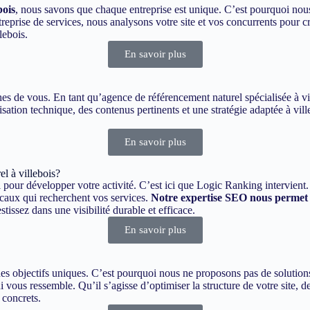
bois
, nous savons que chaque entreprise est unique. C’est pourquoi nous
rise de services, nous analysons votre site et vos concurrents pour cr
lebois.
En savoir plus
oches de vous. En tant qu’agence de référencement naturel spécialisée à 
sation technique, des contenus pertinents et une stratégie adaptée à vill
En savoir plus
l à villebois?
al pour développer votre activité. C’est ici que Logic Ranking intervien
locaux qui recherchent vos services.
Notre expertise SEO nous permet 
issez dans une visibilité durable et efficace.
En savoir plus
s objectifs uniques. C’est pourquoi nous ne proposons pas de solutions
 vous ressemble. Qu’il s’agisse d’optimiser la structure de votre site, de
 concrets.