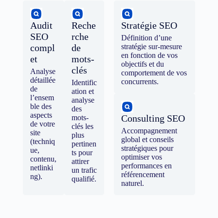
Audit
Reche
Stratégie SEO
SEO
rche
Définition d’une
compl
de
stratégie sur-mesure
en fonction de vos
et
mots-
objectifs et du
clés
Analyse
comportement de vos
détaillée
concurrents.
Identific
de
ation et
l’ensem
analyse
ble des
des
aspects
Consulting SEO
mots-
de votre
clés les
Accompagnement
site
plus
global et conseils
(techniq
pertinen
stratégiques pour
ue,
ts pour
optimiser vos
contenu,
attirer
performances en
netlinki
un trafic
référencement
ng).
qualifié.
naturel.