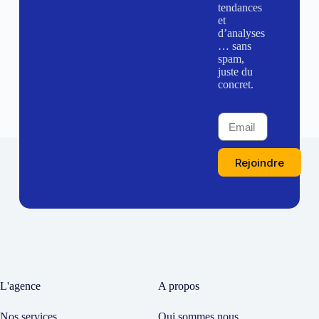
tendances
et
d’analyses
… sans
spam,
juste du
concret.
Rejoindre
L'agence
A propos
Nos services
Qui sommes nous