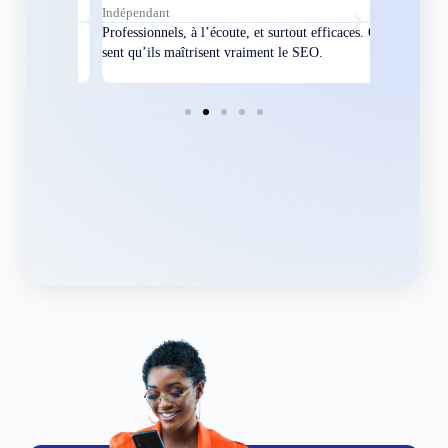
Indépendant
Directeur
bles en
Professionnels, à l’écoute, et surtout efficaces. On
Nous avions
ement
sent qu’ils maîtrisent vraiment le SEO.
Grâce à eux