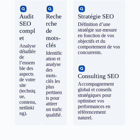
Audit
Reche
Stratégie SEO
SEO
rche
Définition d’une
compl
de
stratégie sur-mesure
en fonction de vos
et
mots-
objectifs et du
clés
Analyse
comportement de vos
détaillée
concurrents.
Identific
de
ation et
l’ensem
analyse
ble des
des
aspects
Consulting SEO
mots-
de votre
clés les
Accompagnement
site
plus
global et conseils
(techniq
pertinen
stratégiques pour
ue,
ts pour
optimiser vos
contenu,
attirer
performances en
netlinki
un trafic
référencement
ng).
qualifié.
naturel.