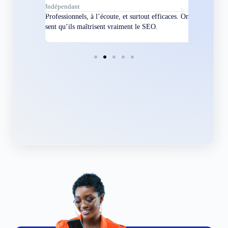
Indépendant
Directeur
bles en
Professionnels, à l’écoute, et surtout efficaces. On
Nous avions
ement
sent qu’ils maîtrisent vraiment le SEO.
Grâce à eux