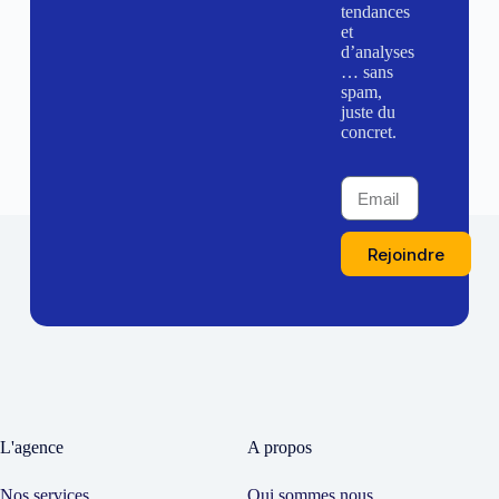
tendances
et
d’analyses
… sans
spam,
juste du
concret.
Rejoindre
L'agence
A propos
Nos services
Qui sommes nous