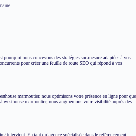
omaine
est pourquoi nous concevons des stratégies sur-mesure adaptées à vos
oncurrents pour créer une feuille de route SEO qui répond à vos
à westhouse marmoutier, nous optimisons votre présence en ligne pour que
ée à westhouse marmoutier, nous augmentons votre visibilité auprès des
ing intervient. En tant qu’agence spécialisée dans le référencement