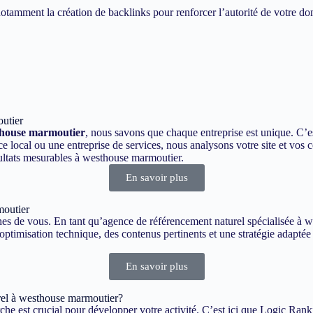
otamment la création de backlinks pour renforcer l’autorité de votre d
outier
thouse marmoutier
, nous savons que chaque entreprise est unique. C’
ocal ou une entreprise de services, nous analysons votre site et vos c
sultats mesurables à westhouse marmoutier.
En savoir plus
moutier
roches de vous. En tant qu’agence de référencement naturel spécialisée 
 optimisation technique, des contenus pertinents et une stratégie adapt
En savoir plus
el à westhouse marmoutier?
he est crucial pour développer votre activité. C’est ici que Logic Rank