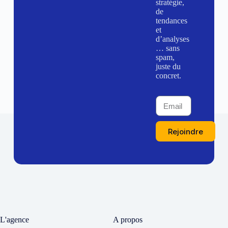
stratégie,
de
tendances
et
d’analyses
… sans
spam,
juste du
concret.
Rejoindre
L'agence
A propos