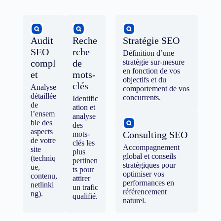
Audit
Reche
Stratégie SEO
SEO
rche
Définition d’une
compl
de
stratégie sur-mesure
en fonction de vos
et
mots-
objectifs et du
clés
Analyse
comportement de vos
détaillée
concurrents.
Identific
de
ation et
l’ensem
analyse
ble des
des
aspects
Consulting SEO
mots-
de votre
clés les
Accompagnement
site
plus
global et conseils
(techniq
pertinen
stratégiques pour
ue,
ts pour
optimiser vos
contenu,
attirer
performances en
netlinki
un trafic
référencement
ng).
qualifié.
naturel.