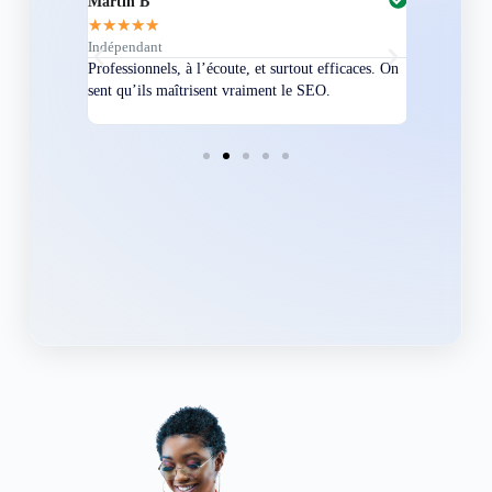
Martin B
Corentin A
★
★
★
★
★
★
★
★
★
★
Indépendant
Directeur
bles en
Professionnels, à l’écoute, et surtout efficaces. On
Nous avions
ement
sent qu’ils maîtrisent vraiment le SEO.
Grâce à eux