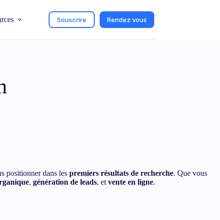
urces
Souscrire
Rendez vous
m
us positionner dans les
premiers résultats de recherche
. Que vous
organique
,
génération de leads
, et
vente en ligne
.