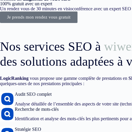
100% gratuit avec un expert
Un rendez vous de 30 minutes en visioconférence avec un expert SEO dé
Je prends mon rendez vous gratuit
Nos services SEO à
wiwe
des solutions adaptées à 
LogicRanking
vous propose une gamme complète de prestations en
S
quelques-unes de nos prestations principales :
Audit SEO complet
Analyse détaillée de l’ensemble des aspects de votre site (techn
Recherche de mots-clés
Identification et analyse des mots-clés les plus pertinents pour att
Stratégie SEO