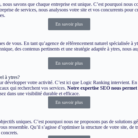
s
, nous savons que chaque entreprise est unique. C’est pourquoi nous co
rise de services, nous analysons votre site et vos concurrents pour cr
es.
En savoir plus
oches de vous. En tant qu’agence de référencement naturel spécialisée à y
nique, des contenus pertinents et une stratégie adaptée à ytres, nous aug
En savoir plus
l à ytres?
our développer votre activité. C’est ici que Logic Ranking intervient. E
locaux qui recherchent vos services.
Notre expertise SEO nous permet 
ez dans une visibilité durable et efficace.
En savoir plus
jectifs uniques. C’est pourquoi nous ne proposons pas de solutions gén
us ressemble. Qu’il s’agisse d’optimiser la structure de votre site, de t
 concrets.