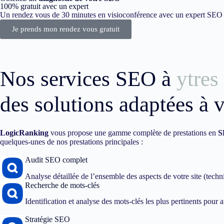
100% gratuit avec un expert
Un rendez vous de 30 minutes en visioconférence avec un expert SEO dé
Je prends mon rendez vous gratuit
Nos services SEO à
ytres
des solutions adaptées à 
LogicRanking
vous propose une gamme complète de prestations en
S
quelques-unes de nos prestations principales :
Audit SEO complet
Analyse détaillée de l’ensemble des aspects de votre site (techn
Recherche de mots-clés
Identification et analyse des mots-clés les plus pertinents pour att
Stratégie SEO