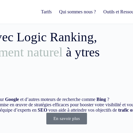
Tarifs
Qui sommes nous ?
Outils et Resso
avec Logic Ranking,
ment naturel
à ytres
sur
Google
et d’autres moteurs de recherche comme
Bing
?
ise en œuvre de stratégies efficaces pour booster votre visibilité et vo
e équipe d’experts en
SEO
vous aide à atteindre vos objectifs de
trafic 
En savoir plus