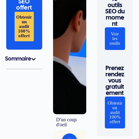
SEO
outils
offert
SEO du
Obtenir
mome
un
nt
audit
100%
Voir
offert
les
outils
Sommaire
Prenez
rendez
vous
gratuit
ement
Obtenir
un
audit
100%
D'un coup
offert
d'oeil