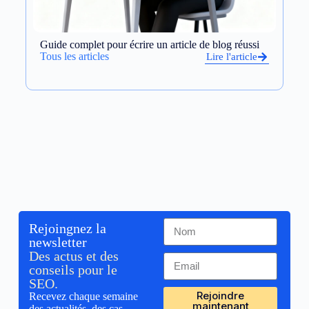
Guide complet pour écrire un article de blog réussi
Op
et
Tous les articles
Lire l'article
To
Rejoingnez la
newsletter
Des actus et des
conseils pour le
SEO.
Rejoindre
Recevez chaque semaine
maintenant
des actualités, des cas