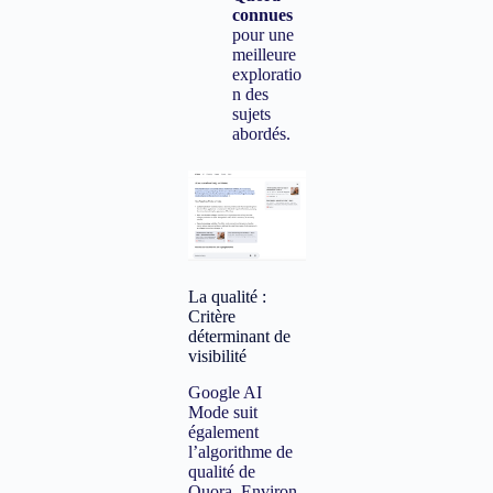
connues
pour une
meilleure
exploratio
n des
sujets
abordés.
La qualité :
Critère
déterminant de
visibilité
Google AI
Mode suit
également
l’algorithme de
qualité de
Quora. Environ