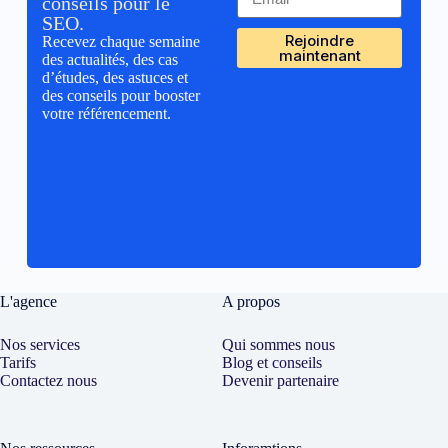
conseils pour le
SEO.
Rejoindre
Recevez chaque semaine
maintenant
des actualités, des cas
d’études, des astuces et
des conseils pour booster
votre référencement.
L'agence
A propos
Nos services
Qui sommes nous
Tarifs
Blog et conseils
Contactez nous
Devenir partenaire