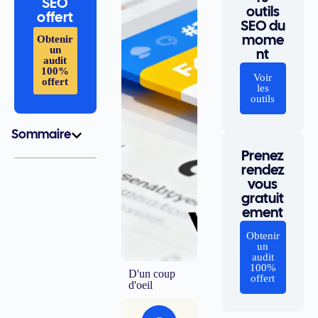
SEO
outils
offert
SEO du
Obtenir
mome
un
nt
audit
100%
Voir
offert
les
outils
Sommaire
Prenez
rendez
vous
gratuit
ement
Obtenir
un
audit
100%
D'un coup
offert
d'oeil