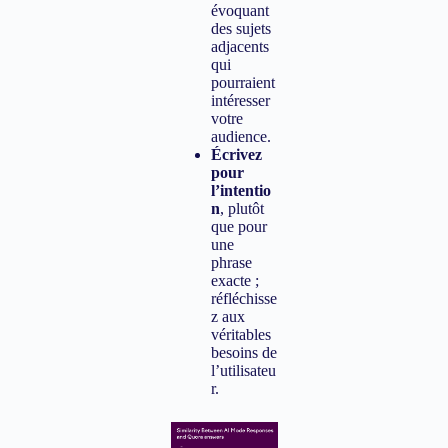
évoquant
des sujets
adjacents
qui
pourraient
intéresser
votre
audience.
Écrivez
pour
l’intentio
n
, plutôt
que pour
une
phrase
exacte ;
réfléchisse
z aux
véritables
besoins de
l’utilisateu
r.