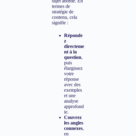
sujet abordé. En
termes de
stratégie de
contenu, cela
signifie :
Réponde
z
directeme
nt à la
question
,
puis
élargissez
votre
réponse
avec des
exemples
et une
analyse
approfond
ie.
Couvrez
les angles
connexes
,
en