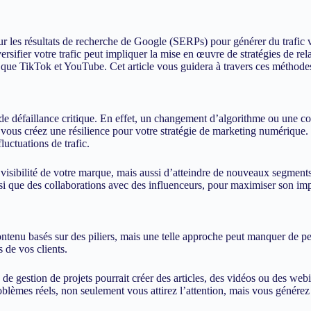
 les résultats de recherche de Google (SERPs) pour générer du trafic v
versifier votre trafic peut impliquer la mise en œuvre de stratégies de re
ls que TikTok et YouTube. Cet article vous guidera à travers ces méthod
e défaillance critique. En effet, un changement d’algorithme ou une co
ic, vous créez une résilience pour votre stratégie de marketing numérique
luctuations de trafic.
isibilité de votre marque, mais aussi d’atteindre de nouveaux segments
insi que des collaborations avec des influenceurs, pour maximiser son im
ntenu basés sur des piliers, mais une telle approche peut manquer de per
 de vos clients.
e gestion de projets pourrait créer des articles, des vidéos ou des web
problèmes réels, non seulement vous attirez l’attention, mais vous géné