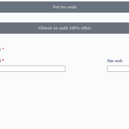
Voir les outils
Obtenir un audit 100% offert
ec
*
l
*
Site web