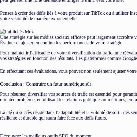
peut générer une forte demande et diriger le trafic vers votre site.
Pensez à créer des défis liés à votre produit sur TikTok ou à utiliser Inst
votre visibilité de manière exponentielle.
Une stratégie sur les médias sociaux efficace peut largement accroître vo
Évaluer et ajuster en continu les performances de votre stratégie
Pour maintenir l’efficacité de votre diversification du trafic, une rééva
vos stratégies en fonction des résultats. Les plateformes comme Google
En effectuant ces évaluations, vous pouvez non seulement ajuster votre c
Conclusion : Construire un futur numérique sûr
Pour résumer, diversifier vos sources de trafic est essentiel pour garant
orientée problème, en utilisant les relations publiques numériques, en 
La clé du succès réside dans l’adaptabilité et la volonté de sortir des s
résiliente et durable qui saura faire face aux défis futurs.
Découvrez les meilleurs outils SEO du moment