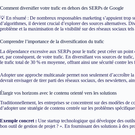
Comment diversifier votre trafic en dehors des SERPs de Google
💡 En résumé : De nombreux responsables marketing s’appuient trop sur
d’algorithmes, il devient crucial d’explorer des sources alternatives. Di
problème et la maximisation de la visibilité sur des réseaux sociaux te
Comprendre l’importance de la diversification du trafic
La dépendance excessive aux SERPs pour le trafic peut créer un point d
et, par conséquent, de votre trafic. En diversifiant vos sources de traf
le trafic total de 30 % en moyenne, offrant ainsi une sécurité contre les f
Adopter une approche multicanale permet non seulement d’accroître la v
devrait envisager de tirer parti des réseaux sociaux, des newsletters, a
Élargir vos horizons avec le contenu orienté vers les solutions
Traditionnellement, les entreprises se concentrent sur des modèles de co
d’adopter une stratégie de contenu centrée sur les problèmes spécifiques
Exemple concret :
Une startup technologique qui développe des outils d
bon outil de gestion de projet ? ». En fournissant des solutions à des 