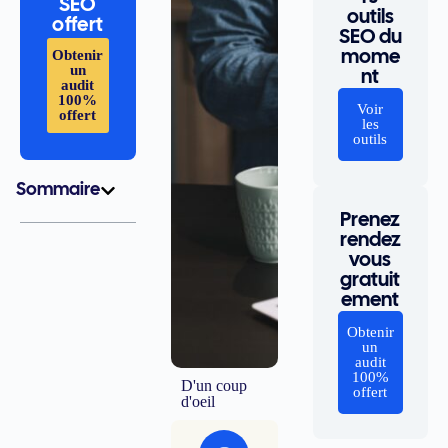
SEO
outils
offert
SEO du
Obtenir
mome
un
nt
audit
100%
Voir
offert
les
outils
Sommaire
Prenez
rendez
vous
gratuit
ement
Obtenir
un
audit
100%
D'un coup
offert
d'oeil