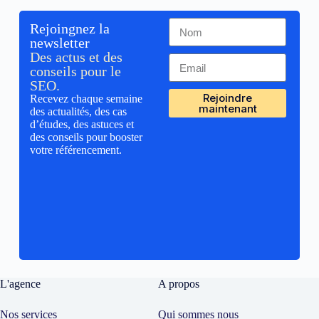
Rejoingnez la
newsletter
Des actus et des
conseils pour le
SEO.
Rejoindre
Recevez chaque semaine
maintenant
des actualités, des cas
d’études, des astuces et
des conseils pour booster
votre référencement.
L'agence
A propos
Nos services
Qui sommes nous