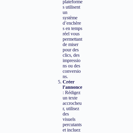
plateforme
s utilisent
un
système
d’enchère
s en temps
réel vous
permettant
de miser
pour des
clics, des
impressio
ns ou des
conversio
ns.
Créer
l’annonce
: Rédigez
un texte
accrocheu
r, utilisez
des
visuels
percutants
et incluez