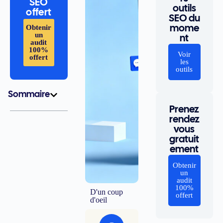
SEO
outils
offert
SEO du
Obtenir
mome
un
nt
audit
100%
Voir
offert
les
outils
Sommaire
Prenez
rendez
vous
gratuit
ement
Obtenir
un
audit
100%
D'un coup
offert
d'oeil