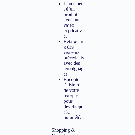
Lancemen
t d’un
produit
avec une
vidéo
explicativ
e.
Retargetin
g des
visiteurs
précédents
avec des
témoignag
es.
Raconter
l’histoire
de votre
marque
pour
développe
r la
notoriété.
Shopping &