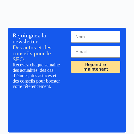
Rejoingnez la
newsletter
Des actus et des
conseils pour le
SEO.
Rejoindre
Recevez chaque semaine
maintenant
des actualités, des cas
d’études, des astuces et
des conseils pour booster
votre référencement.