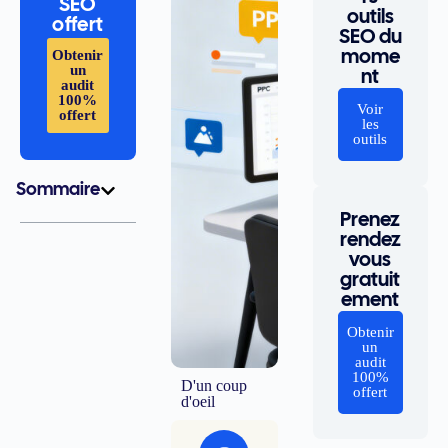
SEO
outils
offert
SEO du
Obtenir
mome
un
nt
audit
100%
Voir
offert
les
outils
Sommaire
Prenez
rendez
vous
gratuit
ement
Obtenir
un
audit
100%
D'un coup
offert
d'oeil