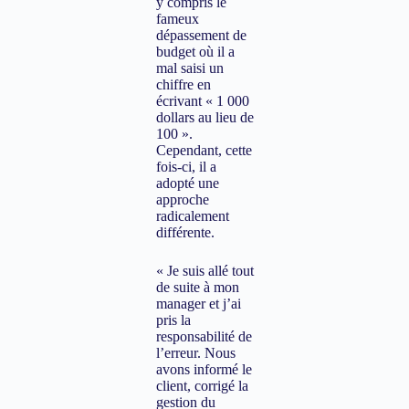
y compris le
fameux
dépassement de
budget où il a
mal saisi un
chiffre en
écrivant « 1 000
dollars au lieu de
100 ».
Cependant, cette
fois-ci, il a
adopté une
approche
radicalement
différente.
« Je suis allé tout
de suite à mon
manager et j’ai
pris la
responsabilité de
l’erreur. Nous
avons informé le
client, corrigé la
gestion du